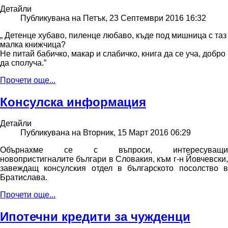
Детайли
Публикувана на Петък, 23 Септември 2016 16:32
„ Детенце хубаво, пиленце любаво, къде под мишница с таз
малка книжчица?
Не питай бабичко, макар и слабичко, книга да се уча, добро
да сполуча.”
Прочети още...
Консулска информация
Детайли
Публикувана на Вторник, 15 Март 2016 06:29
Обърнахме се с въпроси, интересуващи
новопристигналите българи в Словакия, към г-н Йовчевски,
завеждащ консулския отдел в българското посолство в
Братислава.
Прочети още...
Ипотечни кредити за чужденци