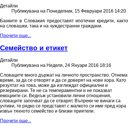
Детайли
Публикувана на Понеделник, 15 Февруари 2016 14:20
Банките в Словакия предоставят ипотечни кредити, както
на словашки, така и на чуждестранни граждани.
Прочети още...
Семейство и етикет
Детайли
Публикувана на Неделя, 24 Януари 2016 18:16
Словаците много държат на личното пространство. Отнема
време, за да се отворят и да се доверят на нови хора. Като
резултат на това, може да изглеждат официални и
резервирани. Те не са темпераментни и не показват
емоциите си. Веднъж установили лични отношения,
словаците започват да се отварят. Въпреки че винаги са
учтиви, те рядко се представят с малкото си име пред хора
извън тяхното семейство и близки приятели.
Прочети още...