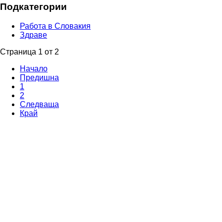
Подкатегории
Работа в Словакия
Здраве
Страница 1 от 2
Начало
Предишна
1
2
Следваща
Край