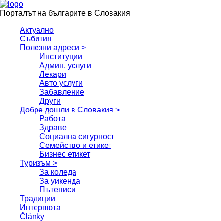
Порталът на българите в Словакия
Актуално
Събития
Полезни адреси >
Институции
Админ. услуги
Лекари
Авто услуги
Забавление
Други
Добре дошли в Словакия >
Работа
Здраве
Социална сигурност
Семейство и етикет
Бизнес етикет
Туризъм >
За коледа
За уикенда
Пътеписи
Традиции
Интервюта
Články