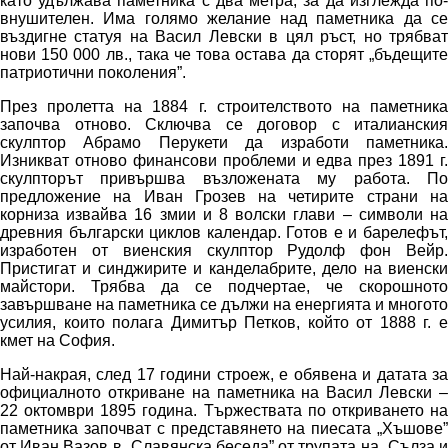
като удължава паметника с два метра, за да изглежда по-
внушителен. Има голямо желание над паметника да се
въздигне статуя на Васил Левски в цял ръст, но трябват
нови 150 000 лв., така че това остава да сторят „бъдещите
патриотични поколения”.
През пролетта на 1884 г. строителството на паметника
започва отново. Сключва се договор с италианския
скулптор Абрамо Перукети да изработи паметника.
Изникват отново финансови проблеми и едва през 1891 г.
скулпторът привършва възложената му работа. По
предложение на Иван Грозев на четирите страни на
корниза извайва 16 змии и 8 волски глави – символи на
древния български циклов календар. Готов е и барелефът,
изработен от виенския скулптор Рудолф фон Вейр.
Пристигат и синджирите и канделабрите, дело на виенски
майстори. Трябва да се подчертае, че скорошното
завършване на паметника се дължи на енергията и многото
усилия, които полага Димитър Петков, който от 1888 г. е
кмет на София.
Най-накрая, след 17 години строеж, е обявена и датата за
официалното откриване на паметника на Васил Левски –
22 октомври 1895 година. Тържествата по откриването на
паметника започват с представянето на пиесата „Хъшове”
от Иван Вазов в „Славянска беседа” от трупата на „Сълза и