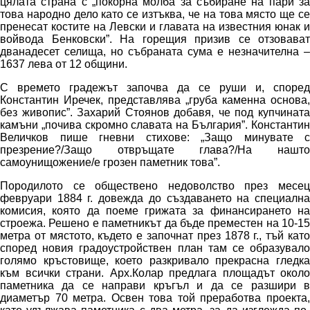
цялата страна с „покорна молба за събиране на пари за
това народно дело като се изтъква, че на това място ще се
пренесат костите на Левски и главата на известния юнак и
войвода Бенковски”. На горещия призив се отзовават
дванадесет селища, но събраната сума е незначителна –
1637 лева от 12 общини.
С времето градежът започва да се руши и, според
Константин Иречек, представлява „груба каменна основа,
без живопис”. Захарий Стоянов добавя, че под купчината
камъни „почива скромно славата на България”. Константин
Величков пише гневни стихове: „Защо минувате с
презрение?/Защо отвръщате глава?/На нашто
самоунищожение/е грозен паметник това”.
Породилото се обществено недоволство през месец
февруари 1884 г. довежда до създаването на специална
комисия, която да поеме грижата за финансирането на
строежа. Решено е паметникът да бъде преместен на 10-15
метра от мястото, където е започнат през 1878 г., тъй като
според новия градоустройствен план там се образувало
голямо кръстовище, което разкривало прекрасна гледка
към всички страни. Арх.Колар предлага площадът около
паметника да се направи кръгъл и да се разшири в
диаметър 70 метра. Освен това той преработва проекта,