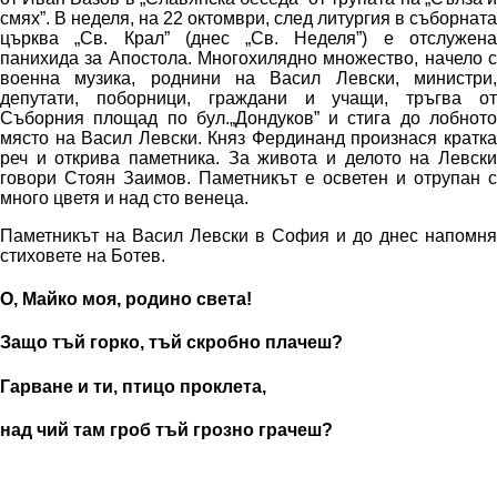
смях”. В неделя, на 22 октомври, след литургия в съборната
църква „Св. Крал” (днес „Св. Неделя”) е отслужена
панихида за Апостола. Многохилядно множество, начело с
военна музика, роднини на Васил Левски, министри,
депутати, поборници, граждани и учащи, тръгва от
Съборния площад по бул.„Дондуков” и стига до лобното
място на Васил Левски. Княз Фердинанд произнася кратка
реч и открива паметника. За живота и делото на Левски
говори Стоян Заимов. Паметникът е осветен и отрупан с
много цветя и над сто венеца.
Паметникът на Васил Левски в София и до днес напомня
стиховете на Ботев.
О, Майко моя, родино света!
Защо тъй горко, тъй скробно плачеш?
Гарване и ти, птицо проклета,
над чий там гроб тъй грозно грачеш?