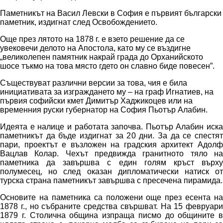
Паметникът на Васил Левски в София е първият български
паметник, издигнат след Освобождението.
Още през лятото на 1878 г. е взето решение да се
увековечи делото на Апостола, като му се въздигне
„великолепен памятник накрай града до Орханийското
шосе тъкмо на това място гдето он славно биде повесен”.
Съществуват различни версии за това, чия е била
инициативата за изграждането му – на граф Игнатиев, на
първия софийски кмет Димитър Хаджикоцев или на
временния руски губернатор на София Пьотър Алабин.
Идеята е налице и работата започва. Пьотър Алабин иска
паметникът да бъде издигнат за 20 дни. За да се спестят
пари, проектът е възложен на градския архитект Адолф
Вацлав Колар. Чехът предвижда гранитното тяло на
паметника да завършва с един голям кръст върху
полумесец, но след оказан дипломатически натиск от
турска страна паметникът завършва с пресечена пирамида.
Основите на паметника са положени още през есента на
1878 г., но събраните средства свършват. На 15 февруари
1879 г. Столична община изпраща писмо до общините в